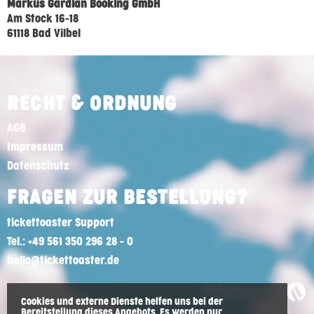
Markus Gardian Booking GmbH
Am Stock 16-18
61118 Bad Vilbel
RECHT & ORDNUNG
AGB
Impressum
Datenschutz
FRAGEN ZUR BESTELLUNG?
tickettoaster Support
Tel.: +49 561 350 296 28 - 0
hallo@tickettoaster.de
Cookies und externe Dienste helfen uns bei der
Bereitstellung dieses Angebots. Es werden nur