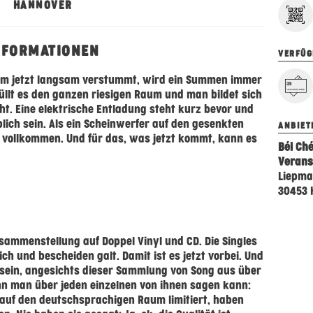
HANNOVER
NFORMATIONEN
VERFÜG
kum jetzt langsam verstummt, wird ein Summen immer
lt es den ganzen riesigen Raum und man bildet sich
cht. Eine elektrische Entladung steht kurz bevor und
blich sein. Als ein Scheinwerfer auf den gesenkten
ANBIET
le vollkommen. Und für das, was jetzt kommt, kann es
Béi Ché
Verans
Liepma
30453 
usammenstellung auf Doppel Vinyl und CD. Die Singles
ich und bescheiden galt. Damit ist es jetzt vorbei. Und
sein, angesichts dieser Sammlung von Song aus über
n man über jeden einzelnen von ihnen sagen kann:
 auf den deutschsprachigen Raum limitiert, haben