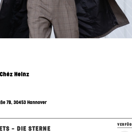
 Chéz Heinz
ße 7B
,
30453
Hannover
VERFÜG
ETS – DIE STERNE