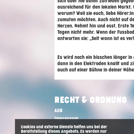
sich aber nie damit zufrieden gegeben
ausreichend für den lokalen Markt. N
warum? Weil sie euch, liebe Hörer:i
zumuten möchten. Auch nicht auf deu
Herzen. Nehmt hin und esst. Erste 
Tagen nicht mehr. Wenn der Fussbo
antworten sie: „Seit wann ist es ve
Es wird noch ein bisschen länger in
dann in den Elektroden knallt und zi
auch auf einer Bühne in deiner Nähe
RECHT & ORDNUNG
AGB
Impressum
Datenschutz
Cookies und externe Dienste helfen uns bei der
Bereitstellung dieses Angebots. Es werden nur