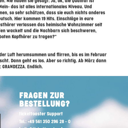
. Nie haben sie gesagt: Ja, ok, die Qualität ist
ein- das ist alles internationales Niveau. Und
nnen, so sehr schätzen, dass sie euch nichts anderes
tsch. Hier kommen 19 Hits. Einschläge in eure
Testhörer verlassen das heimische Wohnzimmer seit
den wackelt und die Nachbarn sich beschweren,
rboten Kopfhörer zu tragen?“
 der Luft herumsummen und flirren, bis es im Februar
scht. Dann geht es los. Aber so richtig. Ab März dann
: GRANDEZZA. Endlich.
FRAGEN ZUR
BESTELLUNG?
tickettoaster Support
Tel.: +49 561 350 296 28 - 0